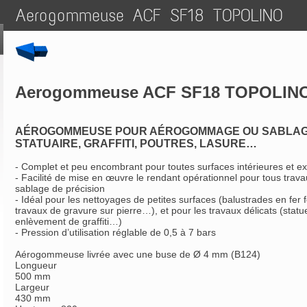
Aerogommeuse ACF SF18 TOPOLINO
Aerogommeuse ACF SF18 TOPOLIN
AÉROGOMMEUSE POUR AÉROGOMMAGE OU SABLAGE 
STATUAIRE, GRAFFITI, POUTRES, LASURE…
- Complet et peu encombrant pour toutes surfaces intérieures et ex
- Facilité de mise en œuvre le rendant opérationnel pour tous tr
sablage de précision
- Idéal pour les nettoyages de petites surfaces (balustrades en fer 
travaux de gravure sur pierre…), et pour les travaux délicats (statu
enlèvement de graffiti…)
- Pression d’utilisation réglable de 0,5 à 7 bars
Aérogommeuse livrée avec une buse de Ø 4 mm (B124)
Longueur
500 mm
Largeur
430 mm