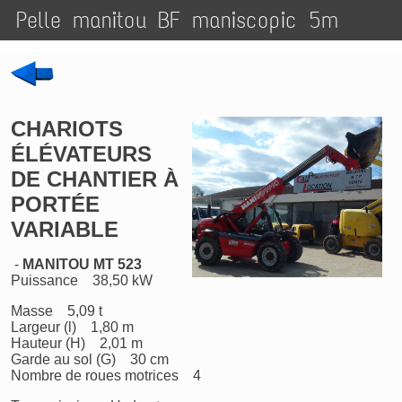
Pelle manitou BF maniscopic 5m
CHARIOTS
ÉLÉVATEURS
DE CHANTIER À
PORTÉE
VARIABLE
-
MANITOU MT 523
Puissance 38,50 kW
Masse 5,09 t
Largeur (l) 1,80 m
Hauteur (H) 2,01 m
Garde au sol (G) 30 cm
Nombre de roues motrices 4