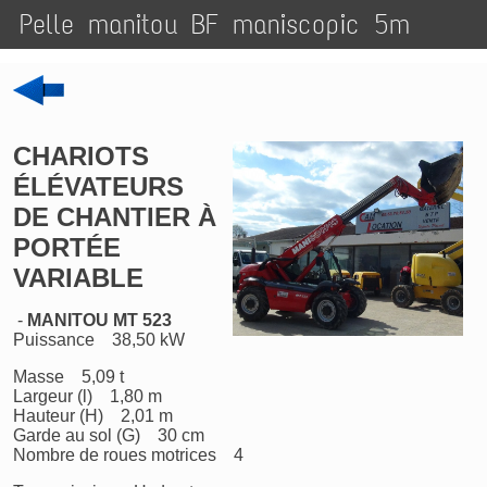
Pelle manitou BF maniscopic 5m
CHARIOTS
ÉLÉVATEURS
DE CHANTIER À
PORTÉE
VARIABLE
-
MANITOU MT 523
Puissance 38,50 kW
Masse 5,09 t
Largeur (l) 1,80 m
Hauteur (H) 2,01 m
Garde au sol (G) 30 cm
Nombre de roues motrices 4