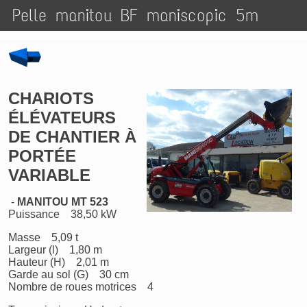
Pelle manitou BF maniscopic 5m
CHARIOTS
ÉLÉVATEURS
DE CHANTIER À
PORTÉE
VARIABLE
-
MANITOU MT 523
Puissance 38,50 kW
Masse 5,09 t
Largeur (l) 1,80 m
Hauteur (H) 2,01 m
Garde au sol (G) 30 cm
Nombre de roues motrices 4